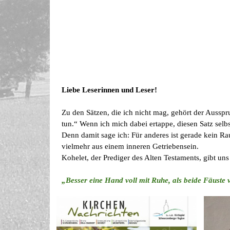
Liebe Leserinnen und Leser!
Zu den Sätzen, die ich nicht mag, gehört der Aussp
tun.“ Wenn ich mich dabei ertappe, diesen Satz selbs
Denn damit sage ich: Für anderes ist gerade kein R
vielmehr aus einem inneren Getriebensein.
Kohelet, der Prediger des Alten Testaments, gibt un
„Besser eine Hand voll mit Ruhe, als beide Fäuste
Wind.“
Kohelet stellt zwei Menschen einander gegenüber: d
anderen mit einer Hand voll Ruhe. Zwei volle Fäuste
schwer loslassen kann. Volle Terminkalender, vol