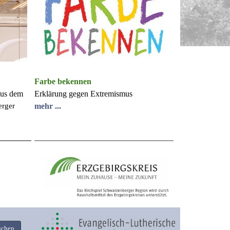
em geht
, ist
 zu dem
erade
t einer
Farbe bekennen
digen.
aus dem
Erklärung gegen Extremismus
erger
mehr ...
, was
t in
uchen