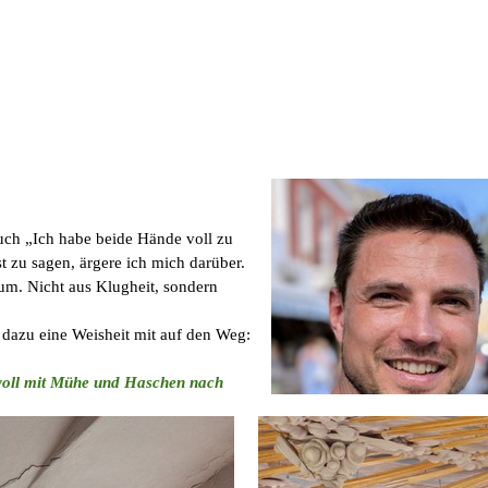
ruch „Ich habe beide Hände voll zu
t zu sagen, ärgere ich mich darüber.
aum. Nicht aus Klugheit, sondern
s dazu eine Weisheit mit auf den Weg:
 voll mit Mühe und Haschen nach
en einen mit vollen Fäusten und den
 stehen für ein Leben, das immer mehr will, das krampfhaft festhält un
le Konten, immer neue Aufgaben. Ewiges Rennen, das nirgendwo ankomm