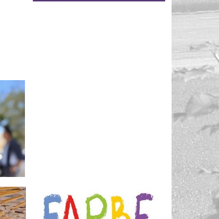
d nur
t,