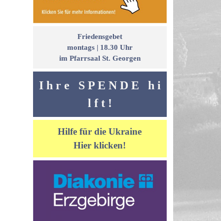
Friedensgebet
montags | 18.30 Uhr
im Pfarrsaal St. Georgen
I h r e S P E N D E h i
l f t !
Hilfe für die Ukraine
Hier klicken!